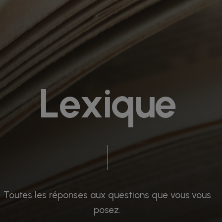
L
e
x
i
q
u
e
Toutes
les
réponses
aux
questions
que
vous
vous
posez.